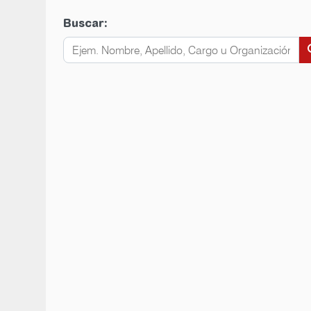
Buscar:
s